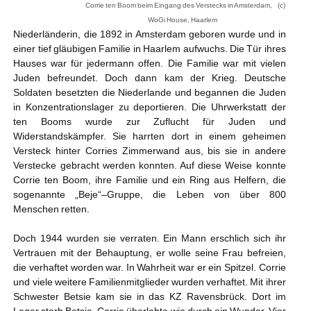
Corrie ten Boom beim Eingang des Verstecks in Amsterdam, (c)
WoGi House, Haarlem
Niederländerin, die 1892 in Amsterdam geboren wurde und in
einer tief gläubigen Familie in Haarlem aufwuchs. Die Tür ihres
Hauses war für jedermann offen. Die Familie war mit vielen
Juden befreundet. Doch dann kam der Krieg. Deutsche
Soldaten besetzten die Niederlande und begannen die Juden
in Konzentrationslager zu deportieren. Die Uhrwerkstatt der
ten Booms wurde zur Zuflucht für Juden und
Widerstandskämpfer. Sie harrten dort in einem geheimen
Versteck hinter Corries Zimmerwand aus, bis sie in andere
Verstecke gebracht werden konnten. Auf diese Weise konnte
Corrie ten Boom, ihre Familie und ein Ring aus Helfern, die
sogenannte „Beje“–Gruppe, die Leben von über 800
Menschen retten.
Doch 1944 wurden sie verraten. Ein Mann erschlich sich ihr
Vertrauen mit der Behauptung, er wolle seine Frau befreien,
die verhaftet worden war. In Wahrheit war er ein Spitzel. Corrie
und viele weitere Familienmitglieder wurden verhaftet. Mit ihrer
Schwester Betsie kam sie in das KZ Ravensbrück. Dort im