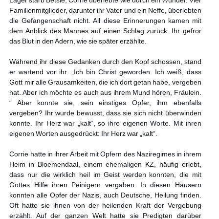
Lager starb Betsie, Corrie überlebte wie durch ein Wunder. Vier
Familienmitglieder, darunter ihr Vater und ein Neffe, überlebten
die Gefangenschaft nicht. All diese Erinnerungen kamen mit
dem Anblick des Mannes auf einen Schlag zurück. Ihr gefror
das Blut in den Adern, wie sie später erzählte.
Während ihr diese Gedanken durch den Kopf schossen, stand
er wartend vor ihr. „Ich bin Christ geworden. Ich weiß, dass
Gott mir alle Grausamkeiten, die ich dort getan habe, vergeben
hat. Aber ich möchte es auch aus ihrem Mund hören, Fräulein.
“ Aber konnte sie, sein einstiges Opfer, ihm ebenfalls
vergeben? Ihr wurde bewusst, dass sie sich nicht überwinden
konnte. Ihr Herz war „kalt“, so ihre eigenen Worte. Mit ihren
eigenen Worten ausgedrückt: Ihr Herz war „kalt“.
Corrie hatte in ihrer Arbeit mit Opfern des Naziregimes in ihrem
Heim in Bloemendaal, einem ehemaligen KZ, häufig erlebt,
dass nur die wirklich heil im Geist werden konnten, die mit
Gottes Hilfe ihren Peinigern vergaben. In diesen Häusern
konnten alle Opfer der Nazis, auch Deutsche, Heilung finden.
Oft hatte sie ihnen von der heilenden Kraft der Vergebung
erzählt. Auf der ganzen Welt hatte sie Predigten darüber