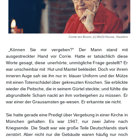
Corrie ten Boom, (c) WoGi House, Haarlem
„Können Sie mir vergeben?“ Der Mann stand mit
ausgestreckter Hand vor Corrie. Hatte er tatsächlich diese
Worte gesagt, diese unerhörte, unmögliche Frage gestellt? Er
war unscheinbar mit Hut und Mantel bekleidet. Doch vor ihrem
inneren Auge sah sie ihn nur in blauer Uniform und der Mütze
mit einen Totenschädel über gekreuzten Knochen. Sie erblickte
wieder die Peitsche, die in seinem Gürtel steckte; und fühlte die
abgrundtiefe Scham nackt an ihm vorbeigehen zu müssen. Er
war einer der Grausamsten ge-wesen. Er erkannte sie nicht.
Sie hatte gerade eine Predigt über Vergebung in einer Kirche in
München gehalten. Es war 1947, nur zwei Jahre nach
Kriegsende. Die Stadt war wie große Teile Deutschlands stark
zerstört. Aber nicht nur die Gebäude waren häufig nur noch